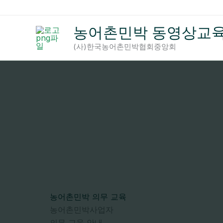
콘
텐
농어촌민박 동영상교
츠
로
(사)한국농어촌민박협회중앙회
건
너
뛰
기
농어촌민박 의무 교육
농어촌민박사업자
의무 교육 안내