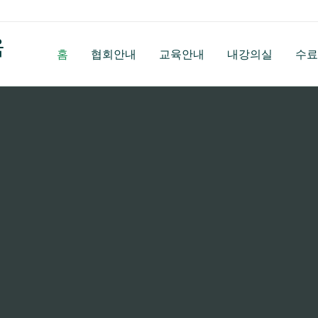
육
홈
협회안내
교육안내
내강의실
수료