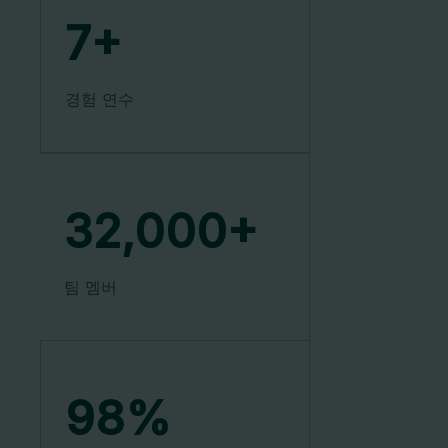
7
+
경험 연수
32,000
+
팀 멤버
98
%